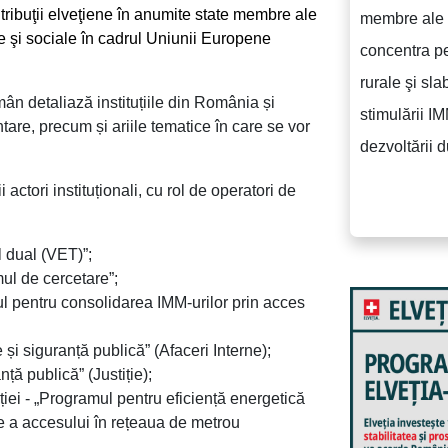
ibuţii elveţiene în anumite state membre ale
membre ale 
 şi sociale în cadrul Uniunii Europene
concentra pe
rurale şi sla
n detaliază instituțiile din România și
stimulării IM
tare, precum și ariile tematice în care se vor
dezvoltării d
actori instituționali, cu rol de operatori de
l dual (VET)”;
amul de cercetare”;
ul pentru consolidarea IMM-urilor prin acces
 și siguranță publică” (Afaceri Interne);
nță publică” (Justiție);
ației - „Programul pentru eficiență energetică
e a accesului în rețeaua de metrou