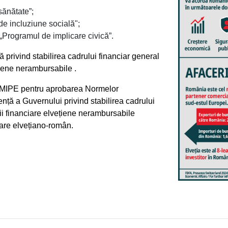
sănătate”;
 de incluziune socială";
 „Programul de implicare civică”.
ă privind stabilirea cadrului financiar general
țiene nerambursabile .
si MIPE pentru aprobarea Normelor
nță a Guvernului privind stabilirea cadrului
ții financiare elvețiene nerambursabile
are elvețiano-român.