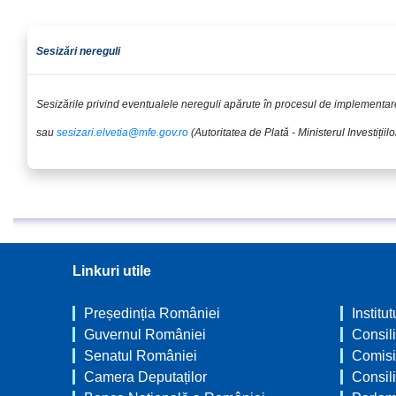
Sesizări nereguli
Sesizările privind eventualele nereguli apărute în procesul de implementa
sau
sesizari.elvetia@mfe.gov.ro
(Autoritatea de Plată - Ministerul Investițiilor ș
Linkuri utile
Președinția României
Institu
Guvernul României
Consili
Senatul României
Comisi
Camera Deputaților
Consil