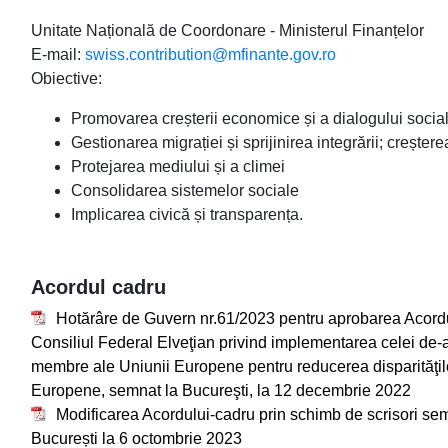
Unitate Națională de Coordonare - Ministerul Finanțelor
E-mail:
swiss.contribution@mfinante.gov.ro
Obiective:
Promovarea creșterii economice și a dialogului social,
Gestionarea migrației și sprijinirea integrării; creștere
Protejarea mediului și a climei
Consolidarea sistemelor sociale
Implicarea civică și transparența.
Acordul cadru
Hotărâre de Guvern nr.61/2023 pentru aprobarea Acordu
Consiliul Federal Elveţian privind implementarea celei de-a
membre ale Uniunii Europene pentru reducerea disparităţilo
Europene, semnat la Bucureşti, la 12 decembrie 2022
Modificarea Acordului-cadru prin schimb de scrisori se
București la 6 octombrie 2023