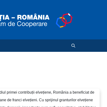
diul primei contribuții elvețiene, România a beneficiat de
ne de franci elvețieni. Cu sprijinul granturilor elvețiene