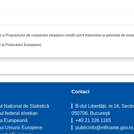
re a Programului de cooperare elvețiano-român pot fi transmise la adresele de ema
i Proiectelor Europene).​​​​​​​
Contact
tul Național de Statistică
B-dul Libertății, nr.16, Secto
ul federal elvetian
050706, Bucureşti
a Europeană
+40 21 226 1165
iul Uniunii Europene
publicinfo@mfinante.gov.ro