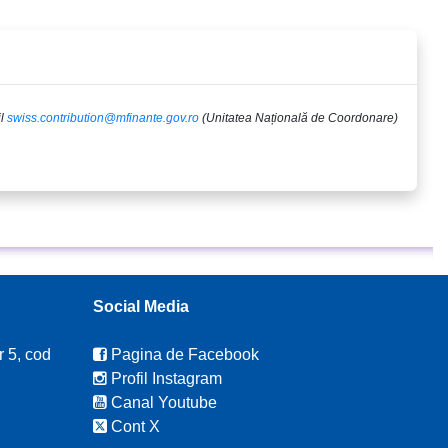
il
swiss.contribution@mfinante.gov.ro
(Unitatea Națională de Coordonare)
Social Media
r 5, cod
Pagina de Facebook
Profil Instagram
Canal Youtube
Cont X