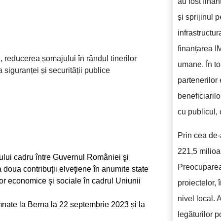
au fost finan
și sprijinul
infrastructur
finanțarea I
 reducerea șomajului în rândul tinerilor
umane. În t
a siguranței și securității publice
partenerilor 
beneficiarilo
cu publicul, 
Prin cea de-
221,5 milioan
lui cadru între Guvernul României şi
Preocuparea 
 doua contribuţii elveţiene în anumite state
r economice şi sociale în cadrul Uniunii
proiectelor, 
nivel local.
mnate la Berna la 22 septembrie 2023 și la
legăturilor p