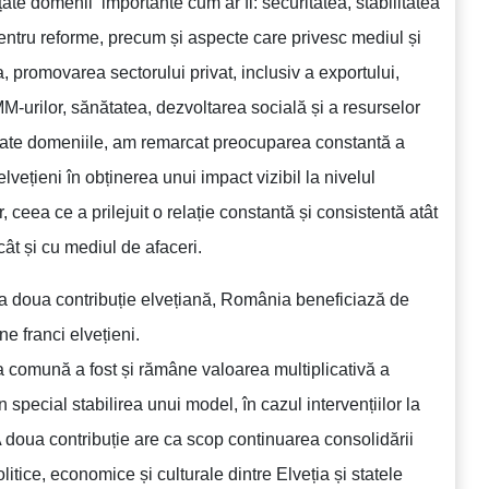
țate domenii importante cum ar fi: securitatea, stabilitatea
 pentru reforme, precum și aspecte care privesc mediul și
a, promovarea sectorului privat, inclusiv a exportului,
MM-urilor, sănătatea, dezvoltarea socială și a resurselor
oate domeniile, am remarcat preocuparea constantă a
elvețieni în obținerea unui impact vizibil la nivelul
r, ceea ce a prilejuit o relație constantă și consistentă atât
cât și cu mediul de afaceri.
a doua contribuție elvețiană, România beneficiază de
e franci elvețieni.
comună a fost și rămâne valoarea multiplicativă a
în special stabilirea unui model, în cazul intervențiilor la
 A doua contribuție are ca scop continuarea consolidării
olitice, economice și culturale dintre Elveția și statele