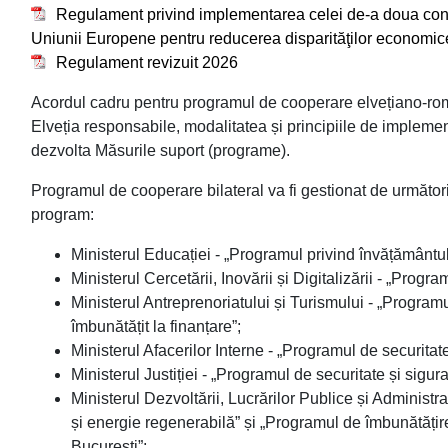
Regulament privind implementarea celei de-a doua contr
Uniunii Europene pentru reducerea disparităţilor economice
Regulament revizuit 2026
Acordul cadru pentru programul de cooperare elvețiano-româ
Elveția responsabile, modalitatea și principiile de implemen
dezvolta Măsurile suport (programe).
Programul de cooperare bilateral va fi gestionat de următorii 
program:
Ministerul Educației - „Programul privind învățământu
Ministerul Cercetării, Inovării și Digitalizării - „Progr
Ministerul Antreprenoriatului și Turismului - „Program
îmbunătățit la finanțare”;
Ministerul Afacerilor Interne - „Programul de securitate
Ministerul Justiției - „Programul de securitate și sigura
Ministerul Dezvoltării, Lucrărilor Publice și Administr
și energie regenerabilă” și „Programul de îmbunătățir
București”;